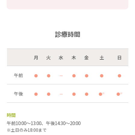
診療時間
月
火
水
木
金
土
日
午前
●
●
ー
●
●
●
●
午後
※
※
●
●
ー
●
●
●
●
時間
午前10:00～13:00、午後14:30～20:00
※土日のみ18:00まで